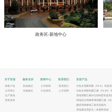
政务区-新地中心
关于安诺
服务支持
新闻中心
联系我们
安诺产品
致客户信
防伪验证
公司新闻
联系我们
冷热水用聚丙烯（PP-R）管道系
公司简介
在线验证
行业资讯
人才招聘
冷热水用耐热聚乙烯（PE-RT）
生产基地
埋地用聚乙烯(PE)结构壁管道系
荣誉资质
埋地排水用钢带增强聚乙烯（P
建筑用绝缘电工套管及配件
埋地通信用多孔一体塑料管材